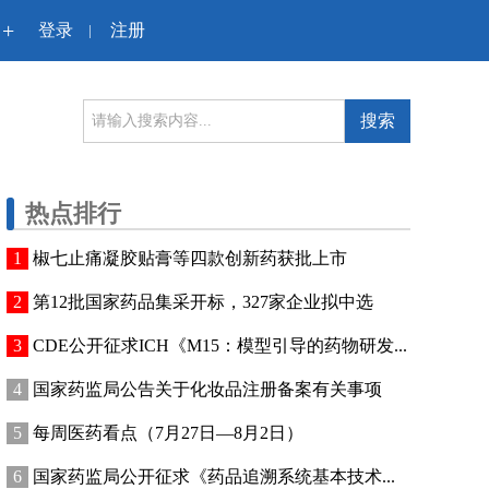
+
登录
注册
|
搜索
热点排行
椒七止痛凝胶贴膏等四款创新药获批上市
第12批国家药品集采开标，327家企业拟中选
CDE公开征求ICH《M15：模型引导的药物研发...
国家药监局公告关于化妆品注册备案有关事项
每周医药看点（7月27日—8月2日）
国家药监局公开征求《药品追溯系统基本技术...