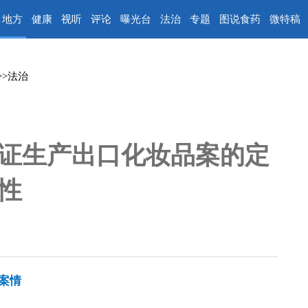
地方
健康
视听
评论
曝光台
法治
专题
图说食药
微特稿
>>
法治
证生产出口化妆品案的定
性
案情