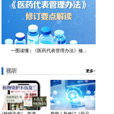
一图读懂 | 《医药代表管理办法》修...
视听
更多>
“植物染发”，靠谱...
视频丨新修订《药品...