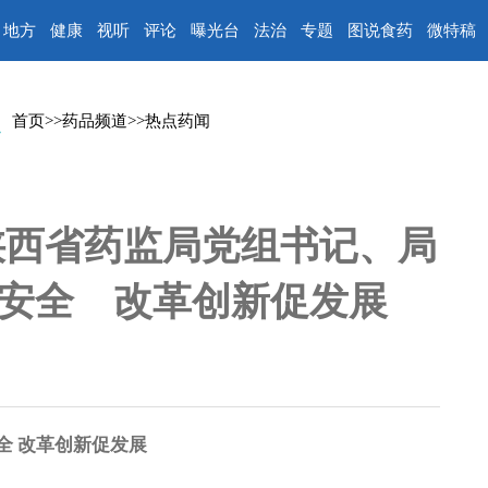
地方
健康
视听
评论
曝光台
法治
专题
图说食药
微特稿
首页
>>
药品频道
>>
热点药闻
|陕西省药监局党组书记、局
安全 改革创新促发展
全 改革创新促发展