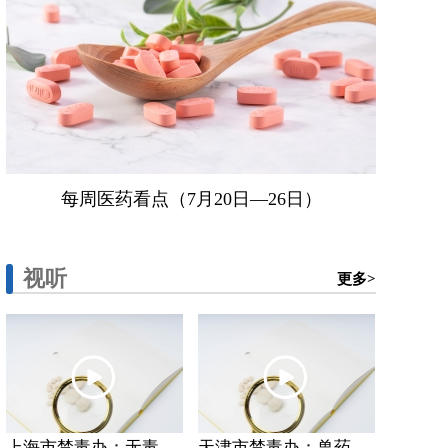
每周医药看点（7月20日—26日）
视听
更多>
上海市禁毒办：无毒...
天津市禁毒办：兽药...