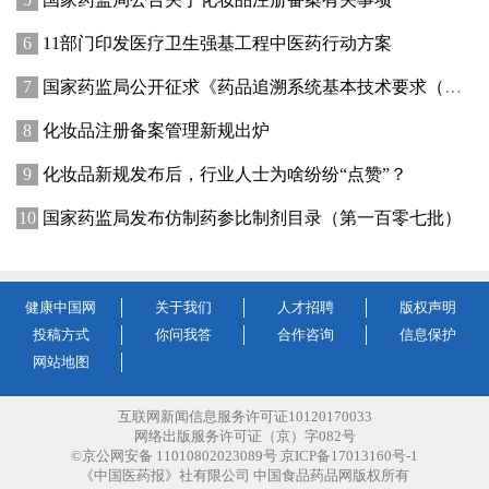
11部门印发医疗卫生强基工程中医药行动方案
国家药监局公开征求《药品追溯系统基本技术要求（修订征求意见稿）》意见
化妆品注册备案管理新规出炉
化妆品新规发布后，行业人士为啥纷纷“点赞”？
国家药监局发布仿制药参比制剂目录（第一百零七批）
健康中国网
关于我们
人才招聘
版权声明
投稿方式
你问我答
合作咨询
信息保护
网站地图
互联网新闻信息服务许可证10120170033
网络出版服务许可证（京）字082号
©京公网安备 11010802023089号 京ICP备17013160号-1
《中国医药报》社有限公司 中国食品药品网版权所有