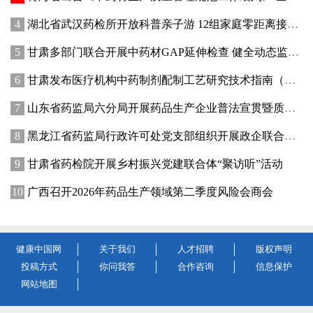
湖北省武汉药检所开放科普亲子游 12组家庭零距离接触药品检验
甘肃多部门联合开展中药材GAP延伸检查 健全动态监管机制
甘肃发布医疗机构中药制剂配制工艺研究技术指南（试行）
山东省药监局六分局开展药品生产企业普法宣贯暨质量管理提升座谈交流活动
黑龙江省药监局行政许可处党支部组织开展政企联合主题党日活动
甘肃省药检院开展乡村振兴党建联合体“聚访听”活动
广西召开2026年药品生产领域第二季度风险会商会
健康中国网
关于我们
人才招聘
版权声明
投稿方式
你问我答
合作咨询
信息保护
网站地图