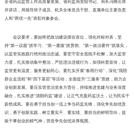
全省药品监管工作高质量发展。省药监局党组书记、局长冯锋出席
并讲话，局领导班子成员、机关全体党员干部、直属单位主要负责
人和“两优一先”表彰对象参会。
会议要求，要始终把政治建设摆在首位，强化对标对表，坚
持“第一议题”抓学习、“第一遵循”抓贯彻、“第一政治要件”抓落实，
以监管实效践行绝对政治忠诚。要坚守安全底线不松懈，加大监管
力度，扎实推动集中整治，严惩违法违规行为，加强科普宣传，让
监管更有温度、服务更贴民心。要扎实开展“春雨行动”，深化“我陪
群众走流程”和“四下基层”等活动，全面提升“三服务”质效，助力企
业创新发展。要压实管党治党各方责任，持续推进党建与业务深度
融合，扎实推进“清朗药监”建设，让正气充盈药监沃土，让为民实干
蔚然成风。要在勇于担当创一流上争当药监先锋，强化争先创优意
识，勇于创新实践，树立重实干、重实绩、重担当的鲜明导向，提
振干事创业的精气神，营造争先创优浓厚氛围。