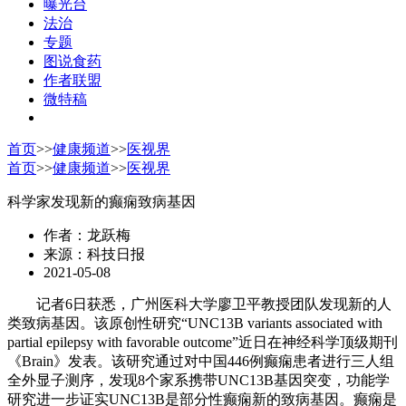
曝光台
法治
专题
图说食药
作者联盟
微特稿
首页
>>
健康频道
>>
医视界
首页
>>
健康频道
>>
医视界
科学家发现新的癫痫致病基因
作者：龙跃梅
来源：科技日报
2021-05-08
记者6日获悉，广州医科大学廖卫平教授团队发现新的人
类致病基因。该原创性研究“UNC13B variants associated with
partial epilepsy with favorable outcome”近日在神经科学顶级期刊
《Brain》发表。该研究通过对中国446例癫痫患者进行三人组
全外显子测序，发现8个家系携带UNC13B基因突变，功能学
研究进一步证实UNC13B是部分性癫痫新的致病基因。癫痫是