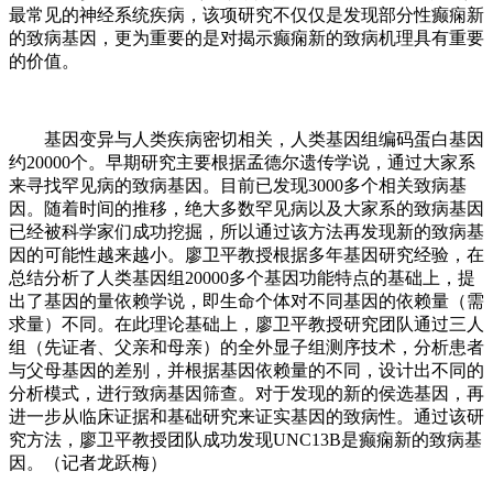
最常见的神经系统疾病，该项研究不仅仅是发现部分性癫痫新
的致病基因，更为重要的是对揭示癫痫新的致病机理具有重要
的价值。
基因变异与人类疾病密切相关，人类基因组编码蛋白基因
约20000个。早期研究主要根据孟德尔遗传学说，通过大家系
来寻找罕见病的致病基因。目前已发现3000多个相关致病基
因。随着时间的推移，绝大多数罕见病以及大家系的致病基因
已经被科学家们成功挖掘，所以通过该方法再发现新的致病基
因的可能性越来越小。廖卫平教授根据多年基因研究经验，在
总结分析了人类基因组20000多个基因功能特点的基础上，提
出了基因的量依赖学说，即生命个体对不同基因的依赖量（需
求量）不同。在此理论基础上，廖卫平教授研究团队通过三人
组（先证者、父亲和母亲）的全外显子组测序技术，分析患者
与父母基因的差别，并根据基因依赖量的不同，设计出不同的
分析模式，进行致病基因筛查。对于发现的新的侯选基因，再
进一步从临床证据和基础研究来证实基因的致病性。通过该研
究方法，廖卫平教授团队成功发现UNC13B是癫痫新的致病基
因。（记者龙跃梅）