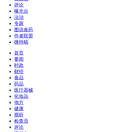
评论
曝光台
法治
专题
图说食药
作者联盟
微特稿
首页
要闻
时政
财经
食品
药品
医疗器械
化妆品
地方
健康
视听
检查员
评论