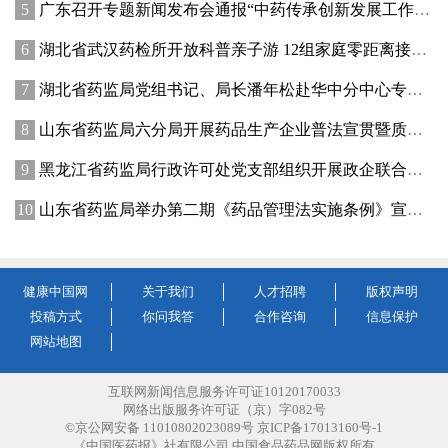
广东召开专题新闻发布会通报“中药传承创新发展工作成效”
湖北省武汉药检所开放科普亲子游 12组家庭零距离接触药品检验
湖北省药监局党组书记、局长潘年松赴华中分中心专题调研全面从严治党工作 强调以高质量党建引领药监事业行稳致远
山东省药监局六分局开展药品生产企业普法宣贯暨质量管理提升座谈交流活动
黑龙江省药监局行政许可处党支部组织开展政企联合主题党日活动
山东省药监局举办第二期《药品管理法实施条例》宣贯培训班
健康中国网
关于我们
人才招聘
版权声明
投稿方式
你问我答
合作咨询
信息保护
网站地图
互联网新闻信息服务许可证10120170033
网络出版服务许可证（京）字082号
©京公网安备 11010802023089号 京ICP备17013160号-1
《中国医药报》社有限公司 中国食品药品网版权所有