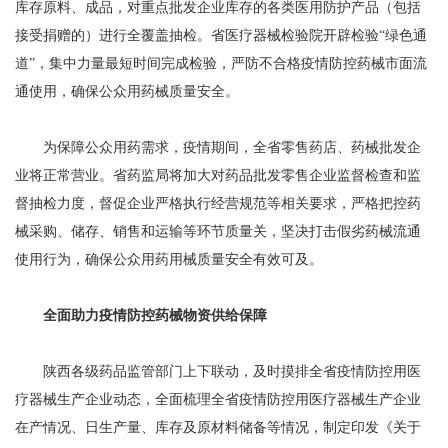
库存原料、成品，对重点批发企业库存的各类医用防护产品（包括
接受捐赠的）进行全覆盖抽检。省医疗器械检验院开辟检验“绿色通
道”，集中力量最短时间完成检验，严防不合格疫情防控药械市面流
通使用，确保公众用药械质量安全。
为保障公众用药需求，疫情期间，全省零售药店、药械批发企
业将正常营业。省药监局将加大对药品批发零售企业监督检查和监
督抽检力度，督促企业严格执行经营规范等相关要求，严格把控药
械采购、储存、销售和运输等环节质量关，坚决打击假劣药械流通
使用行为，确保公众用药用械质量安全有效可及。
全面助力疫情防控药械物资供给保障
陕西各级药品监管部门上下联动，及时摸排全省疫情防控用医
疗器械生产企业动态，全面梳理全省疫情防控用医疗器械生产企业
在产情况、日生产量、库存及原材料储备等情况，制定印发《关于