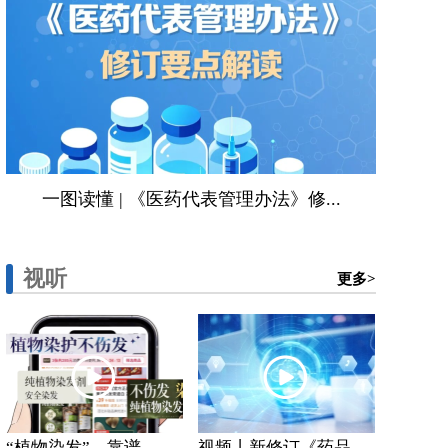
一图读懂 | 《医药代表管理办法》修...
视听
更多>
“植物染发”，靠谱...
视频丨新修订《药品...