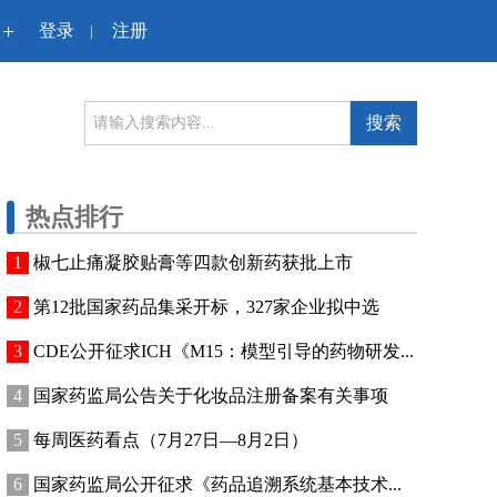
+
登录
注册
|
搜索
热点排行
椒七止痛凝胶贴膏等四款创新药获批上市
第12批国家药品集采开标，327家企业拟中选
CDE公开征求ICH《M15：模型引导的药物研发...
国家药监局公告关于化妆品注册备案有关事项
每周医药看点（7月27日—8月2日）
国家药监局公开征求《药品追溯系统基本技术...