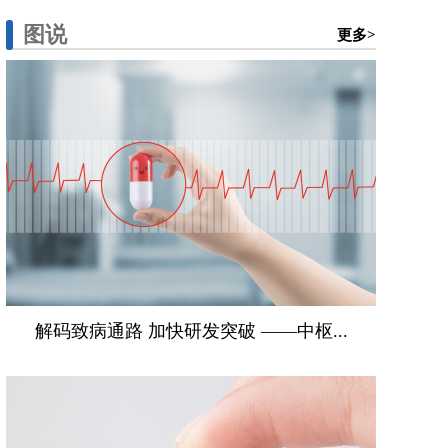
图说
更多>
解码致病通路 加快研发突破 ——中枢...