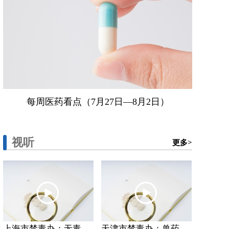
每周医药看点（7月27日—8月2日）
视听
更多>
上海市禁毒办：无毒...
天津市禁毒办：兽药...