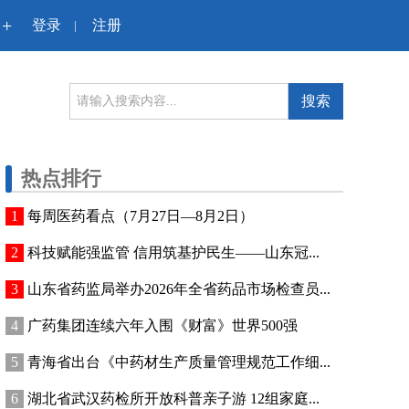
+
登录
注册
|
搜索
热点排行
每周医药看点（7月27日—8月2日）
科技赋能强监管 信用筑基护民生——山东冠...
山东省药监局举办2026年全省药品市场检查员...
广药集团连续六年入围《财富》世界500强
青海省出台《中药材生产质量管理规范工作细...
湖北省武汉药检所开放科普亲子游 12组家庭...