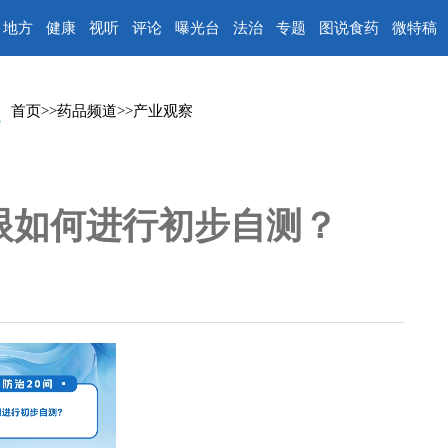
地方
健康
视听
评论
曝光台
法治
专题
图说食药
微特稿
首页
>>
药品频道
>>
产业观察
眼如何进行初步自测？