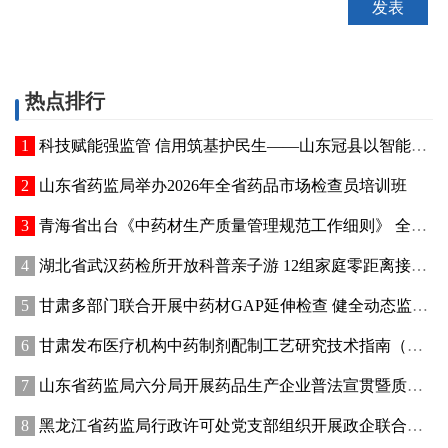
热点排行
科技赋能强监管 信用筑基护民生——山东冠县以智能管控提质“两定机构”医保服务能力
山东省药监局举办2026年全省药品市场检查员培训班
青海省出台《中药材生产质量管理规范工作细则》 全面强化中药材质量源头管控
湖北省武汉药检所开放科普亲子游 12组家庭零距离接触药品检验
甘肃多部门联合开展中药材GAP延伸检查 健全动态监管机制
甘肃发布医疗机构中药制剂配制工艺研究技术指南（试行）
山东省药监局六分局开展药品生产企业普法宣贯暨质量管理提升座谈交流活动
黑龙江省药监局行政许可处党支部组织开展政企联合主题党日活动