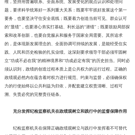
维，坚持用普遍联系、全面系统、发展变化的观点认识和处理问
题，要求科学统筹好一系列重大关系：既要牢牢抓好发展这个第一
要务，也要坚决守住安全底线；既要着力创造当前可见、群众认可
的“显绩”，也要潜心夯实打基础、利长远的“潜绩”；既要鼓励局部探
索和改革创新，也要自觉服从和服务于国家全局需要。其所追求
的，是体现新发展理念的、全面协调可持续的发展，是能经受住实
践、人民和历史检验的扎实业绩。这深刻要求领导干部必须牢固树
立“功成不必在我”的精神境界和“功成必定有我”的历史担当。同时必
须认识到，政绩的创造过程本质上是公共权力的运行过程。正确的
政绩观必然内在蕴含着对权力进行规范、约束与监督，必须确保权
力的行使始终以公共利益为归依，并配套建立权责清晰、过程可
溯、失责必究的完整责任链条。
充分发挥纪检监察机关在政绩观树立和践行中的监督保障作用
纪检监察机关在保障正确政绩观树立与践行中发挥着不可替代