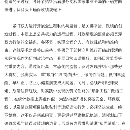
创造的全过程、各环节始终沿着服务党和国家事业全局的正确方向
推进，从源头上确保政绩观端正。
紧盯权力运行开展全过程制约与监督，是关键举措。政绩的创
造过程，本质上是公共权力的运行过程。对政绩观的监督必须贯穿
权力行使的全链条、各环节，实现全程介入、有效规范和精准约
束。这就要求监督关口前移，将领导干部树立和践行正确政绩观的
实际情况作为研判政治生态、开展日常谈话提醒、加强日常监督等
的重要内容。通过近距离、常态化的监督，及时发现并纠正那些好
大喜功、脱离实际、重“痕”轻“绩”等苗头性、倾向性问题，做到早提
醒、早纠正，防止小偏差演变成大问题。同时，必须严明纪律规
矩、划清法律红线。对实践中发现的劳民伤财的“形象工程”“政绩工
程”，在统计数据上弄虚作假，为追求经济增长突破安全、环保底
线，以及借政绩项目谋取私利等违纪违法行为，必须坚决查处、绝
不姑息。这不仅是惩戒问责，更是通过严肃执纪执法，清晰划出正
确政绩观与错误政绩观的边界，形成有力震慑和清晰“负面清单”。在