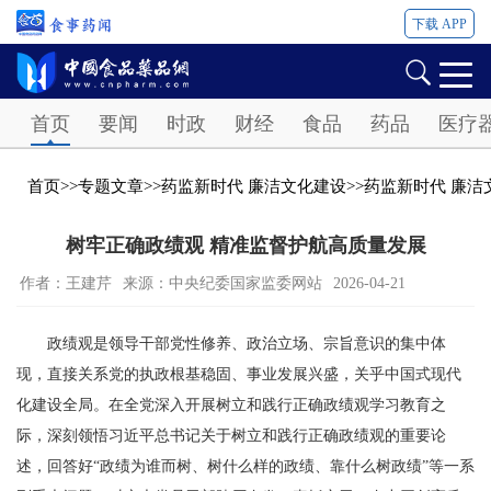
下载 APP
Password
首页
要闻
时政
财经
食品
药品
医疗
首页
>>
专题文章
>>
药监新时代 廉洁文化建设
>>
药监新时代 廉洁
树牢正确政绩观 精准监督护航高质量发展
作者：王建芹
来源：中央纪委国家监委网站
2026-04-21
政绩观是领导干部党性修养、政治立场、宗旨意识的集中体
现，直接关系党的执政根基稳固、事业发展兴盛，关乎中国式现代
化建设全局。在全党深入开展树立和践行正确政绩观学习教育之
际，深刻领悟习近平总书记关于树立和践行正确政绩观的重要论
述，回答好“政绩为谁而树、树什么样的政绩、靠什么树政绩”等一系