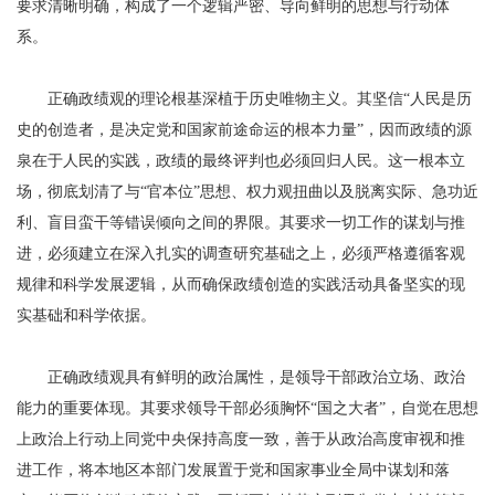
要求清晰明确，构成了一个逻辑严密、导向鲜明的思想与行动体
系。
正确政绩观的理论根基深植于历史唯物主义。其坚信“人民是历
史的创造者，是决定党和国家前途命运的根本力量”，因而政绩的源
泉在于人民的实践，政绩的最终评判也必须回归人民。这一根本立
场，彻底划清了与“官本位”思想、权力观扭曲以及脱离实际、急功近
利、盲目蛮干等错误倾向之间的界限。其要求一切工作的谋划与推
进，必须建立在深入扎实的调查研究基础之上，必须严格遵循客观
规律和科学发展逻辑，从而确保政绩创造的实践活动具备坚实的现
实基础和科学依据。
正确政绩观具有鲜明的政治属性，是领导干部政治立场、政治
能力的重要体现。其要求领导干部必须胸怀“国之大者”，自觉在思想
上政治上行动上同党中央保持高度一致，善于从政治高度审视和推
进工作，将本地区本部门发展置于党和国家事业全局中谋划和落