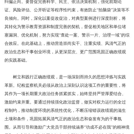
纠偏正向。要督促完善科学、民主、依法决策机制，强化前期论
证、风险评估、公开听证等程序性约束，有效防止“拍脑袋”决策等不
良倾向。同时，深化以案促改促治，对典型案例进行深度剖析，将
其转化为警示教育资源和制度完善的契机，督促相关地区和单位堵
塞漏洞、优化机制，努力实现“查处一案、警示一片、治理一域”的综
合效应。在此基础上，推动营造崇尚实干、注重实绩、风清气正的
政治生态和干事创业环境，从更深层次、更广范围巩固正确政绩观
的实践基础。
树立和践行正确政绩观，是一场深刻而持久的思想淬炼与实践
革新。纪检监察机关必须从政治上深刻认识这项工作的重要性，将
其作为一项长期重大政治任务抓紧抓实，始终坚持严管厚爱结合、
激励约束并重。要通过持续强化政治监督，做实对权力运行的全过
程制约，推动制度环境的系统性优化，不断压缩错误政绩观的滋生
土壤和条件，巩固拓展风清气正的政治生态和奋发有为的干事氛
围。从而引导和激励广大党员干部持续涵养“功成不必在我”的精神境