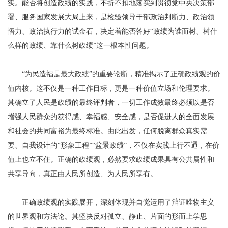
实。能否将创造政绩的实践，不折不扣地落实到贯彻党中央决策部
署、服务国家发展大局上来，是检验领导干部政治判断力、政治领
悟力、政治执行力的试金石，决定着能否答好“政绩为谁而树、树什
么样的政绩、靠什么树政绩”这一根本性问题。
“为民造福是最大政绩”的重要论断，精准揭示了正确政绩观的价
值内核。这不仅是一种工作目标，更是一种价值立场和伦理要求。
其确立了人民是政绩的最终评判者，一切工作成效最终必须以是否
增强人民群众的获得感、幸福感、安全感，是否促进人的全面发展
和社会的共同富裕为最终标准。由此出发，任何脱离群众真实需
要、自我设计的“形象工程”“盆景政绩”，不仅在实践上行不通，在价
值上也立不住。正确的政绩观，必然要求政绩成果具有公共属性和
共享导向，真正由人民所创造、为人民所享有。
正确政绩观的实践展开，深刻体现并自觉运用了辩证唯物主义
的世界观和方法论。其坚决反对孤立、静止、片面的形而上学思