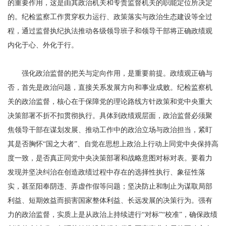
的重要作用，这是由其政治机关和专责监督机关的职能定位所决定
的。纪检监察工作贯穿权力运行、政策落实与政治生态建设等全过
程，通过监督执纪执法推动各级领导班子和领导干部将正确政绩观
内化于心、外化于行。
强化政治监督的把关与定向作用，是重要前提。政绩观正确与
否，首先是政治问题，直接关系发展方向和事业成败。纪检监察机
关的政治监督，核心在于保障党的理论路线方针政策和党中央重大
决策部署不折不扣贯彻执行。具体到政绩观层面，政治监督必须聚
焦领导干部在谋划发展、推动工作中的政治立场与政治担当，紧盯
其是否胸怀“国之大者”、自觉在思想上政治上行动上同党中央保持高
度一致，是否真正同党中央决策部署和战略意图对标对表。要着力
发现并坚决纠治在创造政绩过程中存在的选择性执行、象征性落
实，甚至阳奉阴违、弄虚作假等问题；坚决防止和制止为谋取局部
利益、短期效益而损害国家整体利益、长远发展的决策行为。强有
力的政治监督，实质上是从政治上持续进行“对标”“校准”，确保政绩