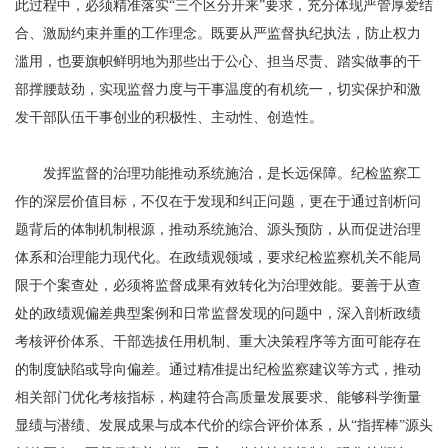
此过程中，必须精准落实“三个区分开来”要求，充分体现严管厚爱结
合、激励约束并重的工作理念。既要从严监督执纪执法，防止权力
滥用，也要旗帜鲜明地为那些出于公心、担当尽责、踏实做事的干
部撑腰鼓劲，实现监督力度与干事温度的有机统一，切实保护和激
发干部队伍干事创业的积极性、主动性、创造性。
发挥监督的治理功能推动系统施治，是长远保障。纪检监察工
作的深层价值目标，不仅在于发现和纠正问题，更在于通过剖析问
题背后的体制机制根源，推动系统施治、源头预防，从而促进治理
体系和治理能力现代化。在政绩观领域，要求纪检监察机关不能局
限于个案查处，必须将监督成果有效转化为治理效能。要善于从查
处的政绩观偏差典型案例和日常监督发现的问题中，深入剖析政绩
考核评价体系、干部选拔任用机制、重大决策程序等方面可能存在
的制度缺陷或导向偏差。通过精准提出纪检监察建议等方式，推动
相关部门优化考核指标，构建符合高质量发展要求、能够科学衡量
显绩与潜绩、发展成果与成本代价的综合评价体系，从“指挥棒”源头