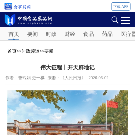
下载 APP
Password
首页
要闻
时政
财经
食品
药品
医疗
首页
>>
时政频道
>>
要闻
伟大征程丨开天辟地记
作者：曹玲娟 史一棋
来源：《人民日报》
2026-06-02