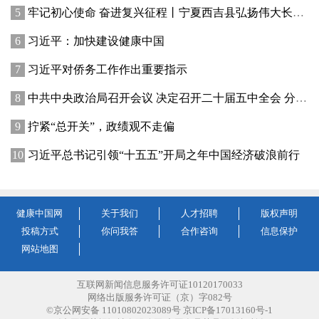
牢记初心使命 奋进复兴征程丨宁夏西吉县弘扬伟大长征精神——讲好红色故事发展乡村产业
习近平：加快建设健康中国
习近平对侨务工作作出重要指示
中共中央政治局召开会议 决定召开二十届五中全会 分析研究当前经济形势和经济工作 中共中央总书记习近平主持会议
拧紧“总开关”，政绩观不走偏
习近平总书记引领“十五五”开局之年中国经济破浪前行
健康中国网
关于我们
人才招聘
版权声明
投稿方式
你问我答
合作咨询
信息保护
网站地图
互联网新闻信息服务许可证10120170033
网络出版服务许可证（京）字082号
©京公网安备 11010802023089号 京ICP备17013160号-1