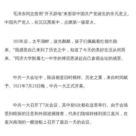
毛泽东同志曾用“开天辟地”来形容中国共产党诞生的非凡意义。
中国共产党人，在沉沉黑夜中，点燃第一簇星火。
105年后，太平湖畔，波光粼粼，孩子们佩戴着红领巾跑
来。“我感觉自己来到了历史之中，知道了今天的美好生活从何而
来。”同济大学附属七一中学的傅语恩谈起自己参观会址的感受。
中共一大会址中，陈设都是旧时模样。历史之重，来自时间赋
予。1921年7月23日晚，中共一大正式开幕。
中共一大召开了7次会议，其中前6次都在这里举行。由于会场
受到暗探的注意和外国巡捕搜查，代表们陆续转移到浙江嘉兴，在
嘉兴南湖的一艘游船上召开了最后一天的会议。