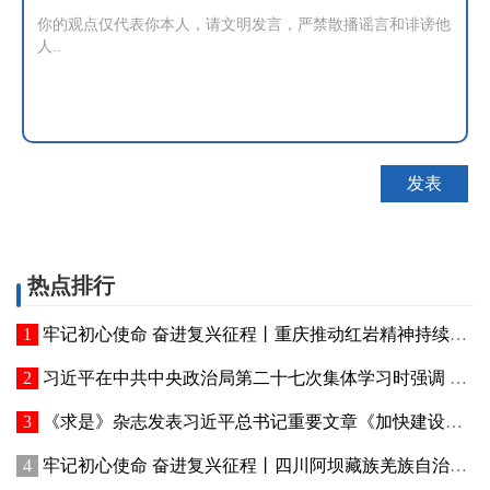
热点排行
牢记初心使命 奋进复兴征程丨重庆推动红岩精神持续焕发新的时代光芒 红岩丹心向阳开
习近平在中共中央政治局第二十七次集体学习时强调 强化政治引领 深化创新发展 高质量推进国防和军队现代化
《求是》杂志发表习近平总书记重要文章《加快建设健康中国》
牢记初心使命 奋进复兴征程丨四川阿坝藏族羌族自治州赓续红色血脉、厚植生态优势—— 红色旅游火 高原绿意浓