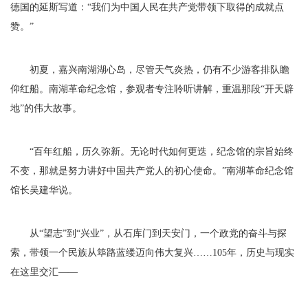
德国的延斯写道：“我们为中国人民在共产党带领下取得的成就点
赞。”
初夏，嘉兴南湖湖心岛，尽管天气炎热，仍有不少游客排队瞻
仰红船。南湖革命纪念馆，参观者专注聆听讲解，重温那段“开天辟
地”的伟大故事。
“百年红船，历久弥新。无论时代如何更迭，纪念馆的宗旨始终
不变，那就是努力讲好中国共产党人的初心使命。”南湖革命纪念馆
馆长吴建华说。
从“望志”到“兴业”，从石库门到天安门，一个政党的奋斗与探
索，带领一个民族从筚路蓝缕迈向伟大复兴……105年，历史与现实
在这里交汇——