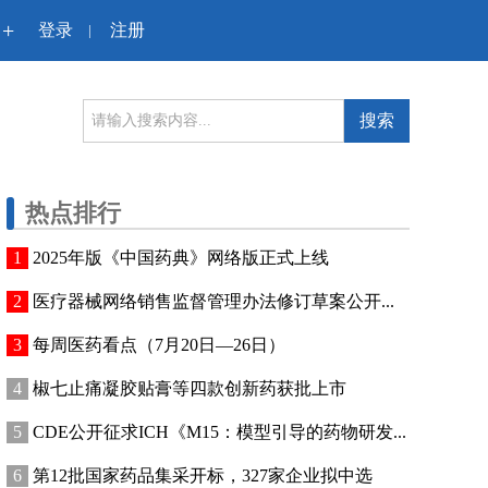
+
登录
注册
|
搜索
热点排行
2025年版《中国药典》网络版正式上线
医疗器械网络销售监督管理办法修订草案公开...
每周医药看点（7月20日—26日）
椒七止痛凝胶贴膏等四款创新药获批上市
CDE公开征求ICH《M15：模型引导的药物研发...
第12批国家药品集采开标，327家企业拟中选