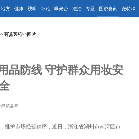
地方
健康
视听
评论
曝光台
法治
专题
图说食药
微特稿
>>
图说医药
>>
图片
用品防线 守护群众用妆安
全
食品药品网
维护市场经营秩序，近日，浙江省湖州市南浔区市