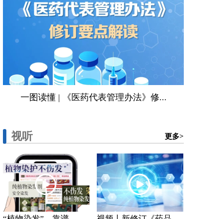
一图读懂 | 《医药代表管理办法》修...
视听
更多>
“植物染发”，靠谱...
视频丨新修订《药品...