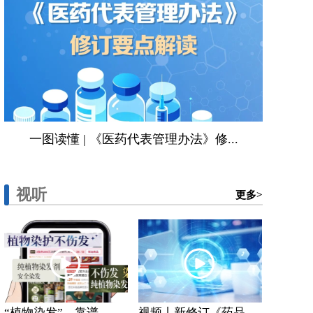
一图读懂 | 《医药代表管理办法》修...
视听
更多>
“植物染发”，靠谱...
视频丨新修订《药品...