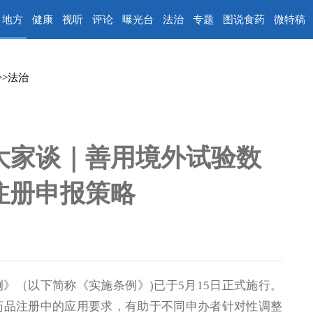
地方
健康
视听
评论
曝光台
法治
专题
图说食药
微特稿
>>
法治
大家谈｜善用境外试验数
注册申报策略
》（以下简称《实施条例》)已于5月15日正式施行。
药品注册中的应用要求，有助于不同申办者针对性调整