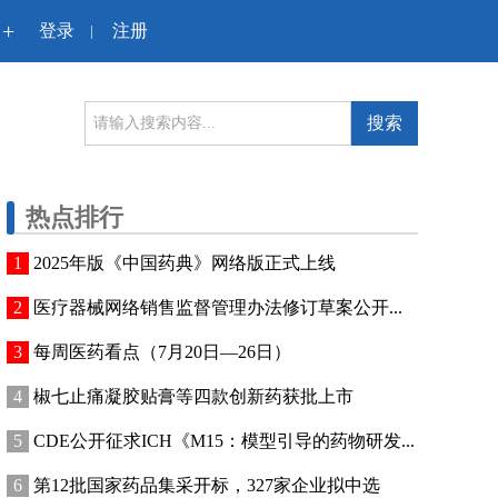
+
登录
注册
|
搜索
热点排行
2025年版《中国药典》网络版正式上线
医疗器械网络销售监督管理办法修订草案公开...
每周医药看点（7月20日—26日）
椒七止痛凝胶贴膏等四款创新药获批上市
CDE公开征求ICH《M15：模型引导的药物研发...
第12批国家药品集采开标，327家企业拟中选