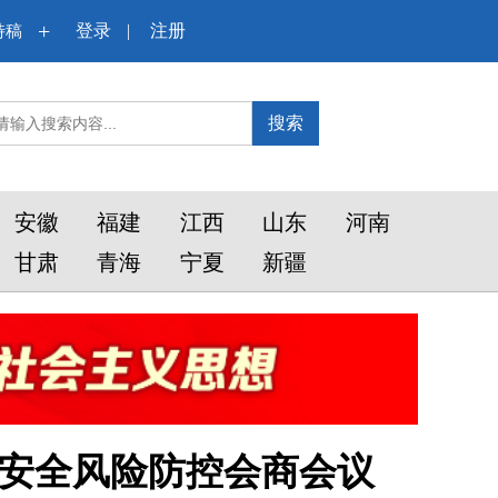
+
登录
|
注册
特稿
搜索
安徽
福建
江西
山东
河南
甘肃
青海
宁夏
新疆
品安全风险防控会商会议