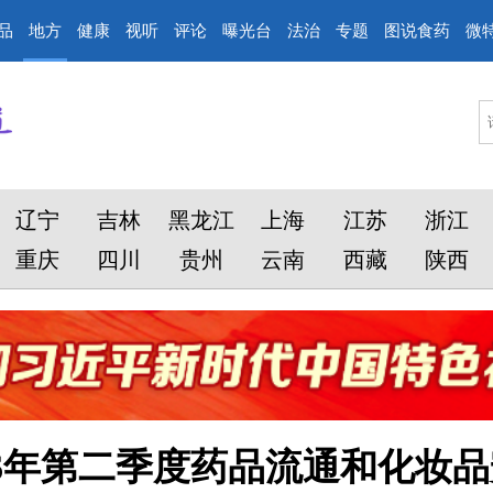
品
地方
健康
视听
评论
曝光台
法治
专题
图说食药
微
辽宁
吉林
黑龙江
上海
江苏
浙江
重庆
四川
贵州
云南
西藏
陕西
26年第二季度药品流通和化妆