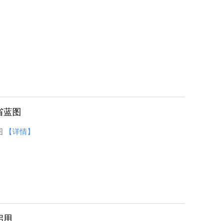
省蓝图
图
【详情】
动纪实
浙江省开展寻找“身边最美药师”活动纪实
启用