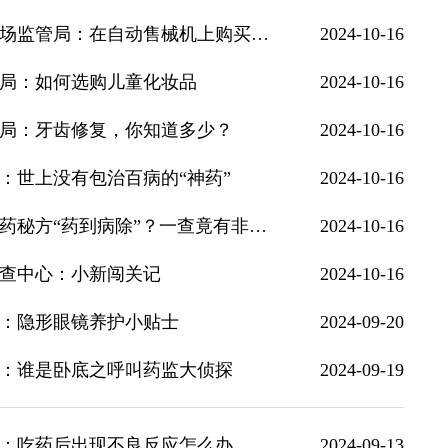
基层药监短视频展播｜内蒙古自治区兴安盟市场监管局：在自动售械机上购买医疗器械额需要注意什么
2024-10-16
局：如何选购儿童化妆品
2024-10-16
局：牙齿修复，你知道多少？
2024-10-16
：世上没有包治百病的“神药”
2024-10-16
基层药监短视频展播｜湖北省药监局：祖传中药秘方“药到病除”？一查竟有非法添加
2024-10-16
查中心：小新闯关记
2024-10-16
：隐形眼镜养护小贴士
2024-09-20
：谁是卧底之呼叫药监大侦探
2024-09-19
：吃药后出现不良反应怎么办
2024-09-13