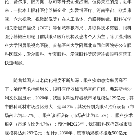
伦、爱尔康、眼力健、蔡司等外资企业占据。值得关注的是，近年
来，一批本土眼科医疗器械企业（如爱博医疗、河南宇宙、欧普康
视、六六视觉、视微影像等）在人工晶体、角膜接触镜、眼科光学
相关断层扫描仪（OCT）等领域积极布局，并取得技术突破。眼科
医疗器械应用端目前以眼科医疗机构及患者个人为主，除了温州医
科大学附属眼视光医院、首都医科大学附属北京同仁医院等公立眼
科医院外，爱尔眼科、华夏眼科、爱视眼科等民营连锁眼科医院正
快速崛起。
随着我国人口老龄化程度不断加深，眼科疾病患病率居高不
下，治疗需求持续增长，眼科医疗器械市场空间广阔。弗若斯特沙
利文数据显示，2020年，我国眼科医疗器械市场规模达129亿元，其
中眼科耗材市场占比最大，达44.2%，其次分别为眼科治疗设备（市
场占比为35.7%）、眼科诊断设备（市场占比为15.5%）、眼科技术
服务（市场占比为4.7%）；预计到2025年，我国眼科医疗器械市场
规模将达到283亿元；预计到2030年，该市场规模将接近500亿元