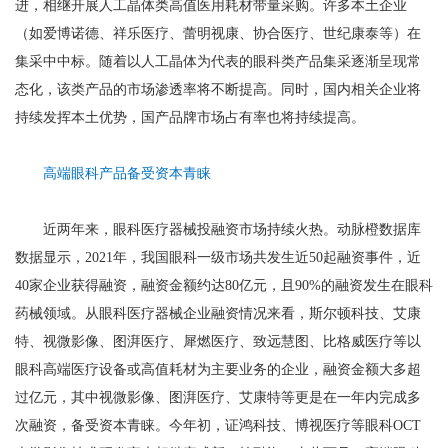
进，相继开展人工晶体类高值医用耗材带量采购。许多本土企业
（如爱博诺德、祥乐医疗、蕾明视康、协合医疗、世纪康泰等）在
集采中中标。随着以人工晶体为代表的眼科类产品集采逐渐呈现常
态化，该类产品的市场渗透率将不断提高。同时，国内相关企业将
持续发挥本土优势，国产品牌市场占有率也将持续提高。
高端眼科产品备受资本青睐
近两年来，眼科医疗器械投融资市场持续火热。动脉橙数据库
数据显示，2021年，我国眼科一级市场共发生近50起融资事件，近
40家企业获得融资，融资金额约达80亿元，且90%的融资发生在眼科
药械领域。从眼科医疗器械企业融资情况来看，斯尔顿科技、艾康
特、视微影像、图湃医疗、犀燃医疗、致远慧图、比格威医疗等以
眼科高端医疗设备或高值耗材为主要业务的企业，融资金额大多超
过亿元，其中视微影像、图湃医疗、艾康特等更是在一年内完成多
次融资，备受资本青睐。今年初，证鸿科技、博视医疗等眼科OCT