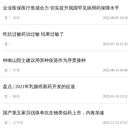
企业医保医疗形成合力 切实提升我国罕见病用药保障水平
文 /
安朴
2022-09-01 14:10
吃抗过敏药治过敏 结果过敏了
文 /
2022-07-14 15:35
钟南山院士建议用异种疫苗作为序贯接种
文 /
叶青
2022-06-14 10:40
盘点 | 2021年乳腺癌新药开发的征途
文 /
陈倩
2022-01-10 15:31
国产第五家贝伐珠单抗生物类似药上市，内卷加速
文 /
王宇恒
2021-11-22 15:21