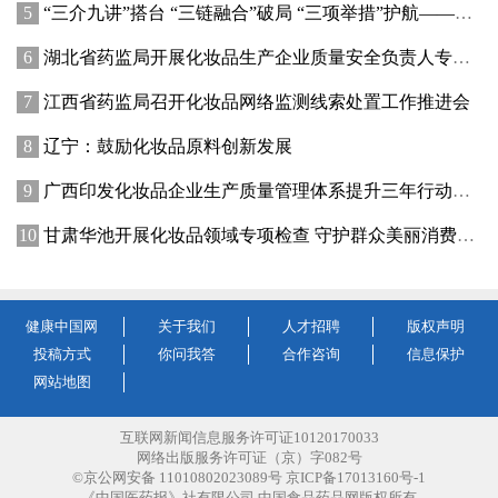
“三介九讲”搭台 “三链融合”破局 “三项举措”护航——青海高原特色化妆品原料产业迈出实质性步伐
湖北省药监局开展化妆品生产企业质量安全负责人专题培训暨现场观摩活动
江西省药监局召开化妆品网络监测线索处置工作推进会
辽宁：鼓励化妆品原料创新发展
广西印发化妆品企业生产质量管理体系提升三年行动方案
甘肃华池开展化妆品领域专项检查 守护群众美丽消费安全
健康中国网
关于我们
人才招聘
版权声明
投稿方式
你问我答
合作咨询
信息保护
网站地图
互联网新闻信息服务许可证10120170033
网络出版服务许可证（京）字082号
©京公网安备 11010802023089号 京ICP备17013160号-1
《中国医药报》社有限公司 中国食品药品网版权所有