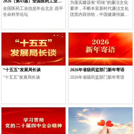
2026（第43届）全国医药工业信
为落实建设有“药味”的廉洁文化
息年会
全国医药工业信息年会北京·昌平
要求，不断丰富新时代廉洁文化
生命科学论坛
优质内容供给，中国健康传媒集
团将依托中国医药报社全媒体平
台，积极传播廉洁文化，努力让
新风正气在药监系统不断充盈，
助推药品监管事业高质量发展。
“十五五”发展局长谈
2026年省级药监部门新年寄语
“十五五”发展局长谈
2026年省级药监部门新年寄语