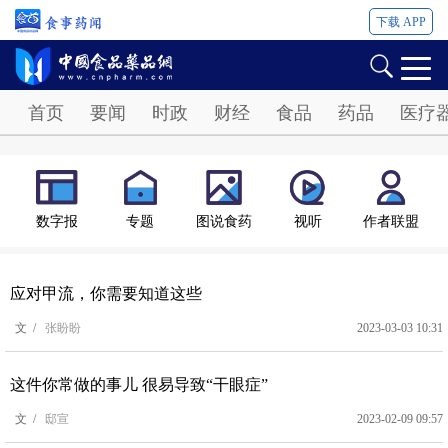
下载 APP
Password
首页
要闻
时政
财经
食品
药品
医疗
数字报
专题
图说食药
视听
作者联盟
应对甲流，你需要知道这些
文 /
张盼盼
2023-03-03 10:31
这件你常做的事儿 很易导致“干眼症”
文 /
邸宣
2023-02-09 09:57