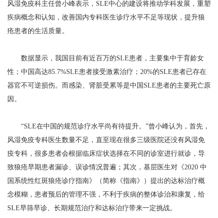
风湿免疫科主任曾小峰表示，SLE中心的建设将推动学科发展，重塑
疾病概念和认知，改善国内专科医生诊疗水平不足等现状，提升狼
疮患者的生活质量。
数据显示，我国目前有近百万的SLE患者，主要集中于育龄女
性；中国高达85.7%SLE患者接受激素治疗；20%的SLE患者已存在
器官不可逆损伤。而感染、肾脏受累等是中国SLE患者的主要死亡原
因。
“SLE在中国的规范诊疗水平尚有待提升。”曾小峰认为，首先，
风湿免疫专科医生数量不足，直至现在很多三级医院还没有风湿免
疫专科，很多患者会根据临床症状选择在不同的诊室进行就诊，导
致狼疮早期患者漏诊、误诊情况普遍；其次，基层医生对《2020 中
国系统性红斑狼疮诊疗指南》（简称《指南》）提出的达标治疗概
念模糊，患者预后的管理不强，不利于疾病的整体诊治和康复，给
SLE早筛早诊、长期规范治疗和达标治疗带来一定挑战。