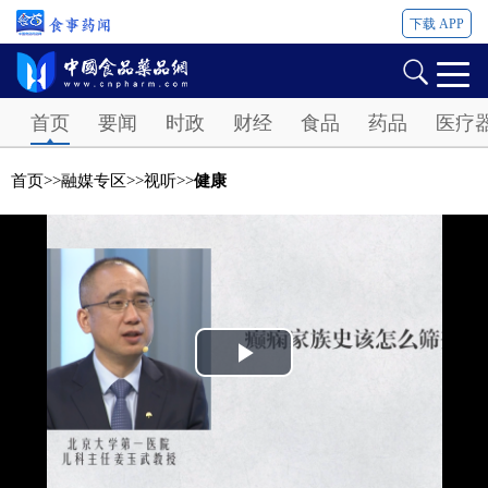
下载 APP
Password
首页
要闻
时政
财经
食品
药品
医疗
首页
>>
融媒专区
>>
视听
>>
健康
Play
Video