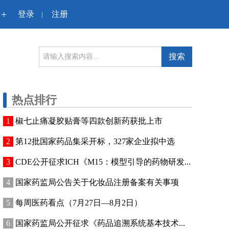
+
登录
注册
|
搜索
热点排行
椒七止痛凝胶贴膏等四款创新药获批上市
第12批国家药品集采开标，327家企业拟中选
CDE公开征求ICH《M15：模型引导的药物研发...
国家药监局公告关于化妆品注册备案有关事项
每周医药看点（7月27日—8月2日）
国家药监局公开征求《药品追溯系统基本技术...