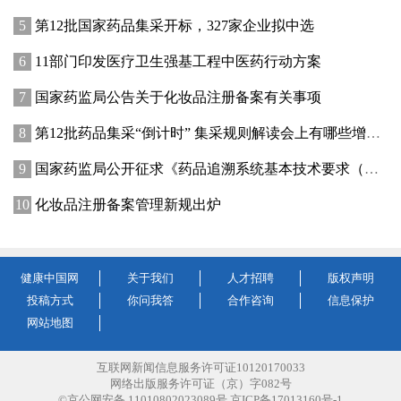
第12批国家药品集采开标，327家企业拟中选
11部门印发医疗卫生强基工程中医药行动方案
国家药监局公告关于化妆品注册备案有关事项
第12批药品集采“倒计时” 集采规则解读会上有哪些增量信息？
国家药监局公开征求《药品追溯系统基本技术要求（修订征求意见稿）》意见
化妆品注册备案管理新规出炉
健康中国网
关于我们
人才招聘
版权声明
投稿方式
你问我答
合作咨询
信息保护
网站地图
互联网新闻信息服务许可证10120170033
网络出版服务许可证（京）字082号
©京公网安备 11010802023089号 京ICP备17013160号-1