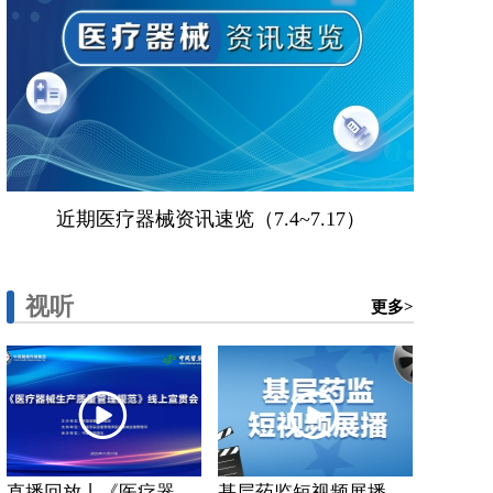
近期医疗器械资讯速览（7.4~7.17）
视听
更多>
直播回放丨《医疗器...
基层药监短视频展播...