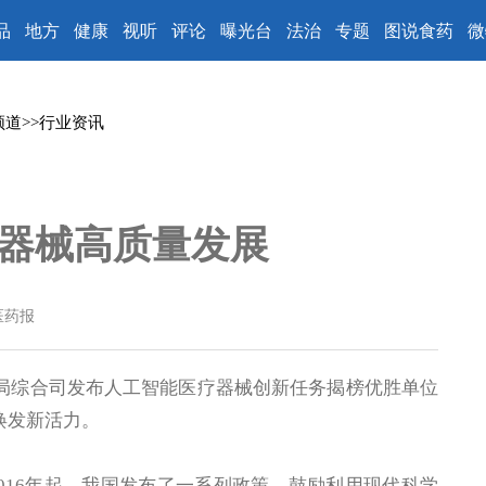
品
地方
健康
视听
评论
曝光台
法治
专题
图说食药
微
频道
>>
行业资讯
器械高质量发展
医药报
监局综合司发布人工智能医疗器械创新任务揭榜优胜单位
焕发新活力。
016年起，我国发布了一系列政策，鼓励利用现代科学