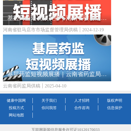
基层药监短视频展播｜河南省驻马店市市场监督管理局：牙膏真的能治病吗？
河南省驻马店市市场监督管理局供稿
2024-12-19
基层药监短视频展播｜云南省药监局：选对助听器 守护听力每一刻
云南省药监局供稿
2025-04-10
健康中国网
关于我们
人才招聘
版权声明
投稿方式
你问我答
合作咨询
信息保护
网站地图
互联网新闻信息服务许可证10120170033