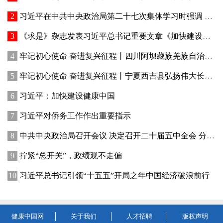
习近平在中共中央政治局第二十七次集体学习时强调 强化政治引领 深化创新发展 高质量推进国防和军队现代化
《求是》杂志发表习近平总书记重要文章《加快建设健康中国》
牢记初心使命 奋进复兴征程丨四川阿坝藏族羌族自治州赓续红色血脉、厚植生态优势—— 红色旅游火 高原绿意浓
牢记初心使命 奋进复兴征程丨宁夏西吉县弘扬伟大长征精神——讲好红色故事发展乡村产业
习近平：加快建设健康中国
习近平对侨务工作作出重要指示
中共中央政治局召开会议 决定召开二十届五中全会 分析研究当前经济形势和经济工作 中共中央总书记习近平主持会议
拧紧“总开关”，政绩观不走偏
习近平总书记引领“十五五”开局之年中国经济破浪前行
健康中国网
关于我们
人才招聘
版权声明