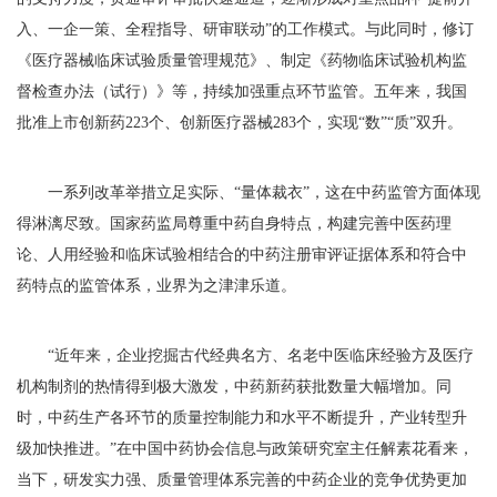
入、一企一策、全程指导、研审联动”的工作模式。与此同时，修订
《医疗器械临床试验质量管理规范》、制定《药物临床试验机构监
督检查办法（试行）》等，持续加强重点环节监管。五年来，我国
批准上市创新药223个、创新医疗器械283个，实现“数”“质”双升。
一系列改革举措立足实际、“量体裁衣”，这在中药监管方面体现
得淋漓尽致。国家药监局尊重中药自身特点，构建完善中医药理
论、人用经验和临床试验相结合的中药注册审评证据体系和符合中
药特点的监管体系，业界为之津津乐道。
“近年来，企业挖掘古代经典名方、名老中医临床经验方及医疗
机构制剂的热情得到极大激发，中药新药获批数量大幅增加。同
时，中药生产各环节的质量控制能力和水平不断提升，产业转型升
级加快推进。”在中国中药协会信息与政策研究室主任解素花看来，
当下，研发实力强、质量管理体系完善的中药企业的竞争优势更加