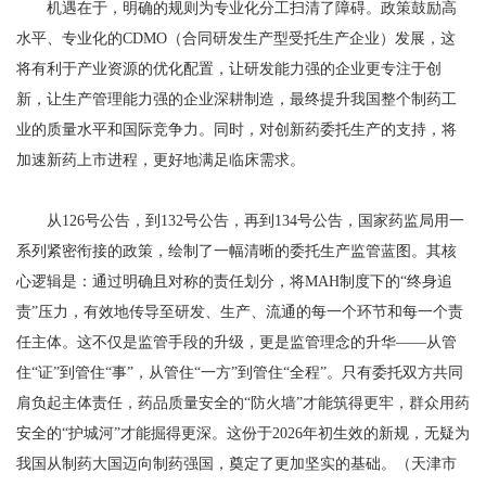
机遇在于，明确的规则为专业化分工扫清了障碍。政策鼓励高
水平、专业化的CDMO（合同研发生产型受托生产企业）发展，这
将有利于产业资源的优化配置，让研发能力强的企业更专注于创
新，让生产管理能力强的企业深耕制造，最终提升我国整个制药工
业的质量水平和国际竞争力。同时，对创新药委托生产的支持，将
加速新药上市进程，更好地满足临床需求。
从126号公告，到132号公告，再到134号公告，国家药监局用一
系列紧密衔接的政策，绘制了一幅清晰的委托生产监管蓝图。其核
心逻辑是：通过明确且对称的责任划分，将MAH制度下的“终身追
责”压力，有效地传导至研发、生产、流通的每一个环节和每一个责
任主体。这不仅是监管手段的升级，更是监管理念的升华——从管
住“证”到管住“事”，从管住“一方”到管住“全程”。只有委托双方共同
肩负起主体责任，药品质量安全的“防火墙”才能筑得更牢，群众用药
安全的“护城河”才能掘得更深。这份于2026年初生效的新规，无疑为
我国从制药大国迈向制药强国，奠定了更加坚实的基础。（天津市