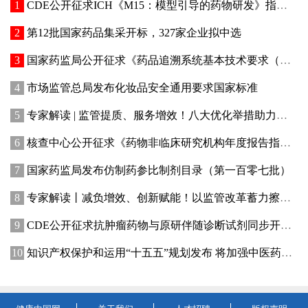
CDE公开征求ICH《M15：模型引导的药物研发》指导原则实施建议和中文翻译稿意见
第12批国家药品集采开标，327家企业拟中选
国家药监局公开征求《药品追溯系统基本技术要求（修订征求意见稿）》意见
市场监管总局发布化妆品安全通用要求国家标准
专家解读 | 监管提质、服务增效！八大优化举措助力提升化妆品行业创新活力
核查中心公开征求《药物非临床研究机构年度报告指南（征求意见稿）》意见
国家药监局发布仿制药参比制剂目录（第一百零七批）
专家解读丨减负增效、创新赋能！以监管改革蓄力擦亮“渝妆”产业名片
CDE公开征求抗肿瘤药物与原研伴随诊断试剂同步开发有关事项意见
知识产权保护和运用“十五五”规划发布 将加强中医药知识产权保护