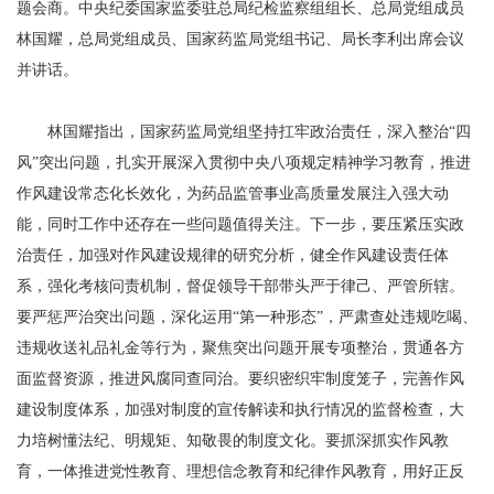
题会商。中央纪委国家监委驻总局纪检监察组组长、总局党组成员
林国耀，总局党组成员、国家药监局党组书记、局长李利出席会议
并讲话。
林国耀指出，国家药监局党组坚持扛牢政治责任，深入整治“四
风”突出问题，扎实开展深入贯彻中央八项规定精神学习教育，推进
作风建设常态化长效化，为药品监管事业高质量发展注入强大动
能，同时工作中还存在一些问题值得关注。下一步，要压紧压实政
治责任，加强对作风建设规律的研究分析，健全作风建设责任体
系，强化考核问责机制，督促领导干部带头严于律己、严管所辖。
要严惩严治突出问题，深化运用“第一种形态”，严肃查处违规吃喝、
违规收送礼品礼金等行为，聚焦突出问题开展专项整治，贯通各方
面监督资源，推进风腐同查同治。要织密织牢制度笼子，完善作风
建设制度体系，加强对制度的宣传解读和执行情况的监督检查，大
力培树懂法纪、明规矩、知敬畏的制度文化。要抓深抓实作风教
育，一体推进党性教育、理想信念教育和纪律作风教育，用好正反