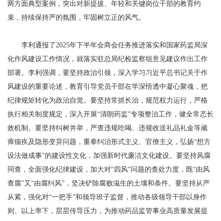
两方面典型案例，突出对新提拔、年轻和关键岗位干部的教育约
束，持续保持严的氛围，牢固树立正的风气。
李利通报了2025年下半年会商会任务推进落实和国家药监局深
化作风建设工作情况，就落实驻总局纪检监察组意见建议作出工作
部署。李利强调，要坚持政治引领，深入学习习近平总书记关于作
风建设的重要论述，教育引导党员干部在学深悟透中凝心聚魂，把
纪律规矩转化为政治自觉。要坚持常抓长治，规范权力运行，严格
执行相关制度规定，深入开展“清朗药监”专项整治工作，健全常态长
效机制。要坚持纠树并举，严查违规吃喝、违规收送礼品礼金等顽
瘴痼疾及隐形变异问题，重拳纠治形式主义、官僚主义，弘扬“想方
设法做成事”的建设性文化，加强新时代廉洁文化建设。要坚持风腐
同查，全面强化纪律建设，加大对“四风”问题的查处力度，既“由风
查腐”又“由腐纠风”，坚决铲除腐败滋生的土壤和条件。要坚持从严
从紧，强化对“一把手”和领导班子监督，推动各级领导干部以身作
则、以上率下，层层传导压力，为推动药品监管事业高质量发展提