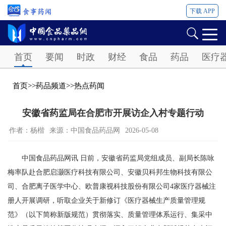
下载 APP
Password
首页
要闻
时政
财经
食品
药品
医疗
首页
>>
药品频道
>>
热点药闻
安徽省药监局在合肥市开展访企入村专题行动
作者：杨楷
来源：中国食品药品网
2026-05-08
中国食品药品网讯 日前，安徽省药监局党组成员、副局长陈咏
梅率队赴合肥启灏医疗科技有限公司、安徽贝科邦生物科技有限公
司、合肥离子医学中心、欧普康视科技股份有限公司4家医疗器械注
册人开展调研，听取企业关于新修订《医疗器械生产质量管理规
范》（以下简称新版规范）贯彻落实、质量管理体系运行、集采中