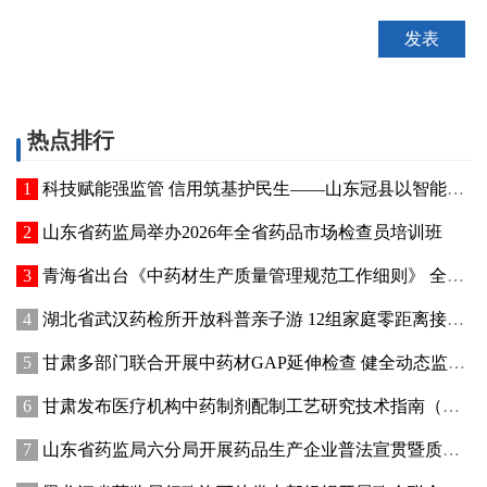
热点排行
科技赋能强监管 信用筑基护民生——山东冠县以智能管控提质“两定机构”医保服务能力
山东省药监局举办2026年全省药品市场检查员培训班
青海省出台《中药材生产质量管理规范工作细则》 全面强化中药材质量源头管控
湖北省武汉药检所开放科普亲子游 12组家庭零距离接触药品检验
甘肃多部门联合开展中药材GAP延伸检查 健全动态监管机制
甘肃发布医疗机构中药制剂配制工艺研究技术指南（试行）
山东省药监局六分局开展药品生产企业普法宣贯暨质量管理提升座谈交流活动