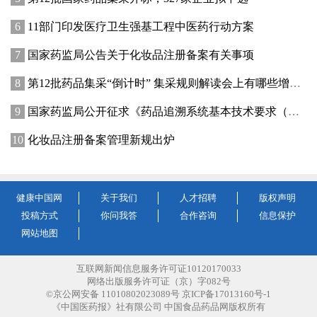
11部门印发医疗卫生强基工程中医药行动方案
国家药监局公告关于化妆品注册备案有关事项
第12批药品集采“倒计时” 集采规则解读会上有哪些增量信息？
国家药监局公开征求《药品追溯系统基本技术要求（修订征求意见稿）》意见
化妆品注册备案管理新规出炉
健康中国网
关于我们
人才招聘
版权声明
投稿方式
你问我答
合作咨询
信息保护
网站地图
互联网新闻信息服务许可证10120170033
网络出版服务许可证（京）字082号
©京公网安备 11010802023089号 京ICP备17013160号-1
《中国医药报》社有限公司 中国食品药品网版权所有