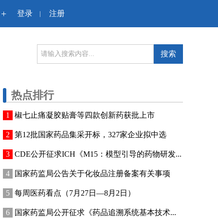
+
登录
注册
|
搜索
热点排行
椒七止痛凝胶贴膏等四款创新药获批上市
第12批国家药品集采开标，327家企业拟中选
CDE公开征求ICH《M15：模型引导的药物研发...
国家药监局公告关于化妆品注册备案有关事项
每周医药看点（7月27日—8月2日）
国家药监局公开征求《药品追溯系统基本技术...