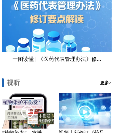
一图读懂 | 《医药代表管理办法》修...
视听
更多>
“植物染发”，靠谱...
视频丨新修订《药品...