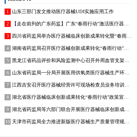
山东三部门发文推动医疗器械UDI实施应用工作
【走在前列的广东药监】广东“春雨行动”激活医疗器械创新动能
四川省药监局举办医疗器械临床创新成果转化暨“春雨行动”宣贯培训会
湖南省药监局召开医疗器械创新成果转化“春雨行动”推进会
黑龙江省药品评价和风险监测中心召开外周血管支架不良事件术语研讨会
山东省药监局一分局开展医用供氧类医疗器械生产环节专项检查
江西吉安召开医疗器械经营许可现场检查员业务培训暨廉政纪律教育会议
湖北省医疗器械临床创新成果转化“春雨行动”政策宣讲暨首批临床创新成果供需对接会在武汉举办
湖北省药监局等六部门联合开展医疗器械临床创新成果转化“春雨行动”
天津市药监局全力推进新版医疗器械生产质量管理规范落地实施