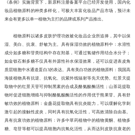
《条例》实施背景下，新原料注册备案平台已经开发使用，国内化
妆品植物原料的种类多样化，可极大丰富化妆品产品市场，预计未
来会有更多以单一植物为主打的品牌或系列产品推出。
植物原料以诸多皮肤护理功效被化妆品企业所追捧，其中以保
湿、美白、抗衰、舒敏为主。具有保湿功效的植物原料中：水溶性
成分如多糖和苷类结构中存在羟基，可通过氢键作用结合水分子；
如金钗石斛多糖不仅具有外源性补水保湿效果，还可以促进表皮角
质层细胞中水通道蛋白3的表达。具有美白功效的植物原料：我国高
海拔植物具有抗逆、抗氧化、抗紫外线辐射等先天优势。红景天提
取物中的红景天苷可抑制黑素的合成及酪氨酸酶活性；山茶花提取
物对促进细胞增殖与抑制酪氨酸酶活性的作用优于熊果苷。具有舒
敏功效的植物原料：金盏花提取物具有抗炎能力，可以缓解化学刺
激引起的接触性皮炎，同时具有抗氧化活性，可高效清除自由基。
具有抗衰功效的植物原料：许多中草药植物中的植物黄酮、植物多
糖、皂苷等都可以提高细胞内抗氧化活性，从而达到皮肤抗衰老的