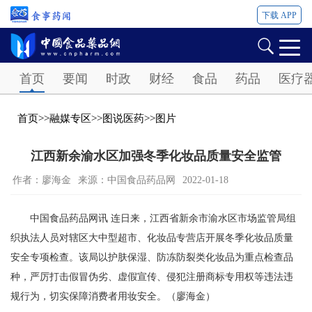
下载 APP
Password
首页
要闻
时政
财经
食品
药品
医疗
首页
>>
融媒专区
>>
图说医药
>>
图片
江西新余渝水区加强冬季化妆品质量安全监管
作者：廖海金
来源：中国食品药品网
2022-01-18
中国食品药品网讯 连日来，江西省新余市渝水区市场监管局组
织执法人员对辖区大中型超市、化妆品专营店开展冬季化妆品质量
安全专项检查。该局以护肤保湿、防冻防裂类化妆品为重点检查品
种，严厉打击假冒伪劣、虚假宣传、侵犯注册商标专用权等违法违
规行为，切实保障消费者用妆安全。（廖海金）