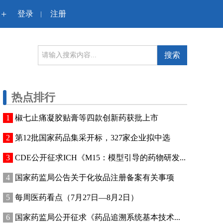
+
登录
注册
|
搜索
热点排行
椒七止痛凝胶贴膏等四款创新药获批上市
第12批国家药品集采开标，327家企业拟中选
CDE公开征求ICH《M15：模型引导的药物研发...
国家药监局公告关于化妆品注册备案有关事项
每周医药看点（7月27日—8月2日）
国家药监局公开征求《药品追溯系统基本技术...