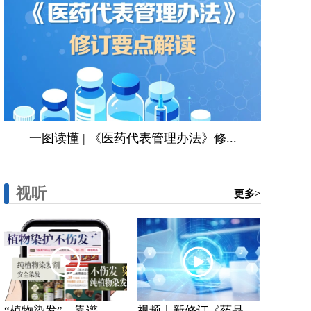
一图读懂 | 《医药代表管理办法》修...
视听
更多>
“植物染发”，靠谱...
视频丨新修订《药品...