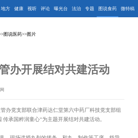
地方
健康
视听
评论
曝光台
法治
专题
图说食药
微特稿
>>
图说医药
>>
图片
管办开展结对共建活动
网
管办党支部联合津药达仁堂第六中药厂科技党支部组
 传承国粹润童心”为主题开展结对共建活动。
，现场讲授丸剂的搓条、和丸、制作等工序，指导