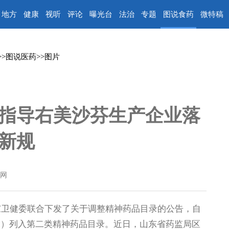
地方
健康
视听
评论
曝光台
法治
专题
图说食药
微特稿
>>
图说医药
>>
图片
指导右美沙芬生产企业落
新规
网
卫健委联合下发了关于调整精神药品目录的公告，自
制剂）列入第二类精神药品目录。近日，山东省药监局区