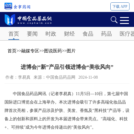
下载 APP
Password
首页
要闻
时政
财经
食品
药品
医疗
首页
>>
融媒专区
>>
图说医药
>>
图片
进博会|“新”产品引领进博会“美妆风向”
作者：李易真
来源：中国食品药品网
2024-11-08
中国食品药品网讯（记者李易真）11月5日—10日，第七届中国
国际进口博览会在上海举办。本次进博会吸引了许多高端化妆品品
牌首次亮相，参展产品涉及护肤、美发、香氛及“
黑科技
”产品等，设
备上的创新和原料上的开发为本届进博会带来亮点。“高端化、科技
+、可持续”成为今年进博会传递出的“美妆风向”。