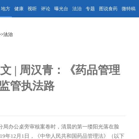
地方
健康
视听
评论
曝光台
法治
专题
图说食药
微特稿
>>
法治
 | 周汉青：《药品管理
监管执法路
武汉分局办公桌旁审核案卷时，清晨的第一缕阳光落在脸
19年12月1日，《中华人民共和国药品管理法》（以下