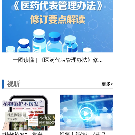
一图读懂 | 《医药代表管理办法》修...
视听
更多>
“植物染发”，靠谱...
视频丨新修订《药品...