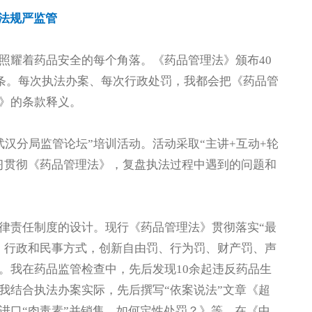
法规严监管
照耀着药品安全的每个角落。《药品管理法》颁布40
5条。每次执法办案、每次行政处罚，我都会把《药品管
》的条款释义。
武汉分局监管论坛”培训活动。活动采取“主讲+互动+轮
习贯彻《药品管理法》，复盘执法过程中遇到的问题和
律责任制度的设计。现行《药品管理法》贯彻落实“最
、行政和民事方式，创新自由罚、行为罚、财产罚、声
。我在药品监管检查中，先后发现10余起违反药品生
我结合执法办案实际，先后撰写“依案说法”文章《超
进口“肉毒素”并销售，如何定性处罚？》等，在《中