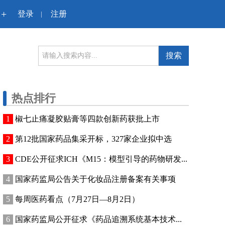
+
登录
注册
|
搜索
热点排行
椒七止痛凝胶贴膏等四款创新药获批上市
第12批国家药品集采开标，327家企业拟中选
CDE公开征求ICH《M15：模型引导的药物研发...
国家药监局公告关于化妆品注册备案有关事项
每周医药看点（7月27日—8月2日）
国家药监局公开征求《药品追溯系统基本技术...