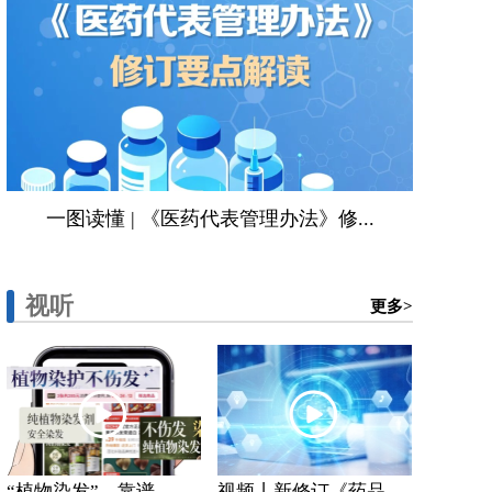
一图读懂 | 《医药代表管理办法》修...
视听
更多>
“植物染发”，靠谱...
视频丨新修订《药品...