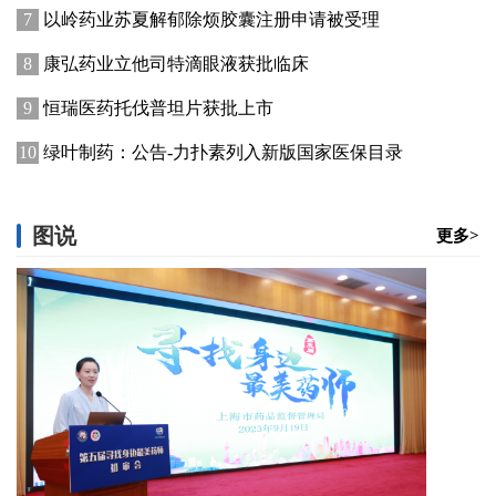
以岭药业苏夏解郁除烦胶囊注册申请被受理
康弘药业立他司特滴眼液获批临床
恒瑞医药托伐普坦片获批上市
绿叶制药：公告-力扑素列入新版国家医保目录
图说
更多>