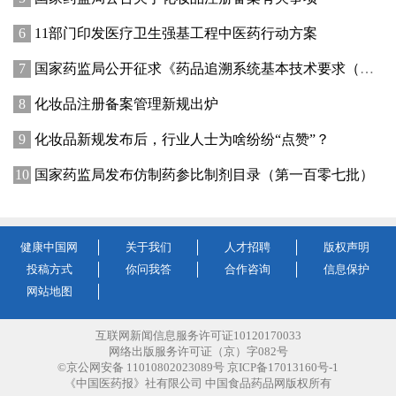
11部门印发医疗卫生强基工程中医药行动方案
国家药监局公开征求《药品追溯系统基本技术要求（修订征求意见稿）》意见
化妆品注册备案管理新规出炉
化妆品新规发布后，行业人士为啥纷纷“点赞”？
国家药监局发布仿制药参比制剂目录（第一百零七批）
健康中国网
关于我们
人才招聘
版权声明
投稿方式
你问我答
合作咨询
信息保护
网站地图
互联网新闻信息服务许可证10120170033
网络出版服务许可证（京）字082号
©京公网安备 11010802023089号 京ICP备17013160号-1
《中国医药报》社有限公司 中国食品药品网版权所有