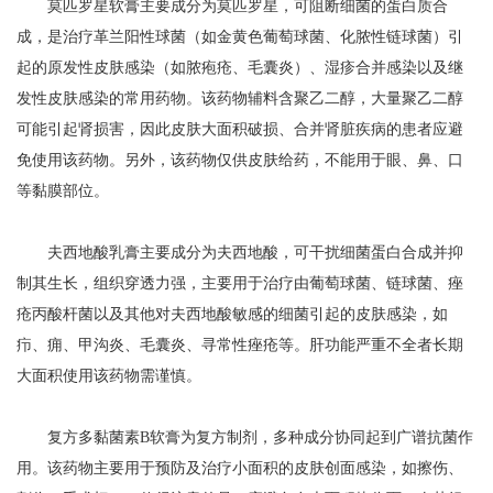
莫匹罗星软膏主要成分为莫匹罗星，可阻断细菌的蛋白质合
成，是治疗革兰阳性球菌（如金黄色葡萄球菌、化脓性链球菌）引
起的原发性皮肤感染（如脓疱疮、毛囊炎）、湿疹合并感染以及继
发性皮肤感染的常用药物。该药物辅料含聚乙二醇，大量聚乙二醇
可能引起肾损害，因此皮肤大面积破损、合并肾脏疾病的患者应避
免使用该药物。另外，该药物仅供皮肤给药，不能用于眼、鼻、口
等黏膜部位。
夫西地酸乳膏主要成分为夫西地酸，可干扰细菌蛋白合成并抑
制其生长，组织穿透力强，主要用于治疗由葡萄球菌、链球菌、痤
疮丙酸杆菌以及其他对夫西地酸敏感的细菌引起的皮肤感染，如
疖、痈、甲沟炎、毛囊炎、寻常性痤疮等。肝功能严重不全者长期
大面积使用该药物需谨慎。
复方多黏菌素B软膏为复方制剂，多种成分协同起到广谱抗菌作
用。该药物主要用于预防及治疗小面积的皮肤创面感染，如擦伤、