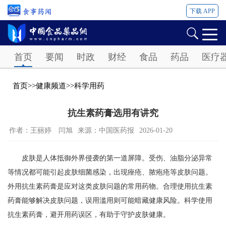
下载 APP
Password
首页
要闻
时政
财经
食品
药品
医疗
首页
>>
健康频道
>>
科学用药
抗生素药膏选用有讲究
作者：王丽婷 闫旭
来源：中国医药报
2026-01-20
皮肤是人体抵御外界侵袭的第一道屏障。受伤、油脂分泌异常
等情况都可能引起皮肤细菌感染，出现痤疮、脓疱疮等皮肤问题。
外用抗生素药膏是应对这类皮肤问题的常用药物。合理使用抗生素
药膏能够解决皮肤问题，误用滥用则可能暗藏健康风险。科学使用
抗生素药膏，避开用药误区，有助于守护皮肤健康。