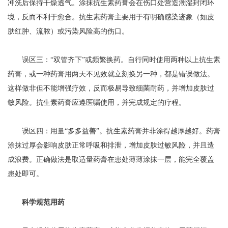
冲洗后保持干燥透气。涂抹抗生素药膏会在伤口处营造潮湿封闭环
境，反而不利于愈合。抗生素药膏主要用于有明确感染迹象（如皮
肤红肿、流脓）或污染风险高的伤口。
误区三：“双管齐下”或频繁换药。自行同时使用两种以上抗生素
药膏，或一种药膏用两天不见效就立刻换另一种，都是错误做法。
这样做非但不能增强疗效，反而极易导致细菌耐药，并增加皮肤过
敏风险。抗生素药膏应遵医嘱使用，并完成规定的疗程。
误区四：用量“多多益善”。抗生素药膏并非涂得越厚越好。药膏
涂抹过厚会影响皮肤正常呼吸和排泄，增加皮肤过敏风险，并且造
成浪费。正确做法是取适量药膏在患处薄薄涂抹一层，能完全覆盖
患处即可。
科学规范用药