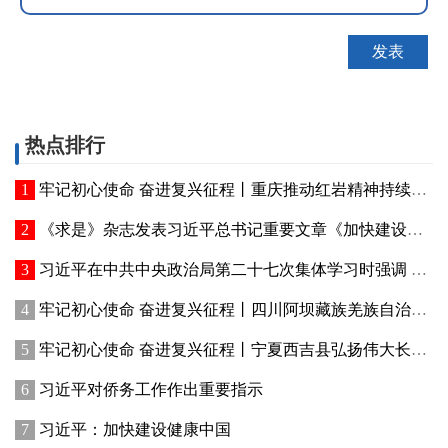
热点排行
牢记初心使命 奋进复兴征程丨重庆推动红岩精神持续焕发新的时代光芒 红岩丹心向阳开
《求是》杂志发表习近平总书记重要文章《加快建设健康中国》
习近平在中共中央政治局第二十七次集体学习时强调 强化政治引领 深化创新发展 高质量推进国防和军队现代化
牢记初心使命 奋进复兴征程丨四川阿坝藏族羌族自治州赓续红色血脉、厚植生态优势—— 红色旅游火 高原绿意浓
牢记初心使命 奋进复兴征程丨宁夏西吉县弘扬伟大长征精神——讲好红色故事发展乡村产业
习近平对侨务工作作出重要指示
习近平：加快建设健康中国