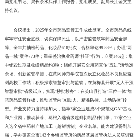
局党组书记、局长余水兵作工作报告，党组成员、副局长江金文主
持会议。
会议指出，2025年全市药品监管工作成效显著。全市药品条线
牢牢守住安全底线，切实保障民生，以严密监管筑牢药品安全屏
障。全年共抽检药品、化妆品618批次，合格率达99.83%；办理“两
品一械”案件773件；重拳整治执业药师“挂证”行为，立案146起；集
中销毁过期及收缴药品约3吨；组织开展安全用药宣传“五进”活动20
余场。创新监管举措，在黄冈师范学院首次设立化妆品不良反应监
测高校工作站；积极探索智慧审批与监管，在黄梅县开展“无人干预
智慧审批”省级试点，实现“秒批秒办”；在英山县打造“三位一体”智
慧药品监管样板，推动监管向“AI助力、精准防控、主动防控”转
型。产业支持力度持续加大，指导3家企业建成8个规范化GAP基地
和产业园，推动茯苓、葛根入选省级趁鲜切制品种目录，17家企业
入选全省中药材产地加工（趁鲜切制）企业名单。能力建设得到加
强，举办覆盖全市143个乡镇监管所的药品基层监管执法人员培训暨