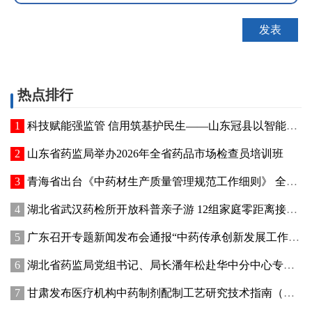
热点排行
科技赋能强监管 信用筑基护民生——山东冠县以智能管控提质“两定机构”医保服务能力
山东省药监局举办2026年全省药品市场检查员培训班
青海省出台《中药材生产质量管理规范工作细则》 全面强化中药材质量源头管控
湖北省武汉药检所开放科普亲子游 12组家庭零距离接触药品检验
广东召开专题新闻发布会通报“中药传承创新发展工作成效”
湖北省药监局党组书记、局长潘年松赴华中分中心专题调研全面从严治党工作 强调以高质量党建引领药监事业行稳致远
甘肃发布医疗机构中药制剂配制工艺研究技术指南（试行）