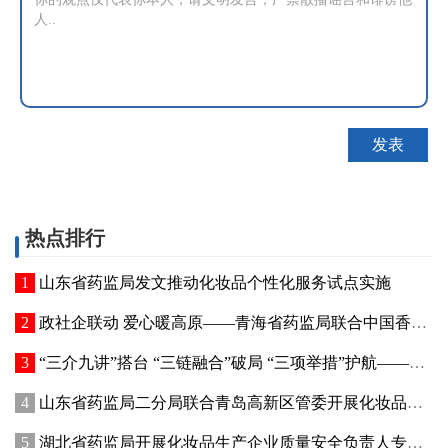
热点排行
山东省药监局发文推动化妆品个性化服务试点实施
政社企联动 爱心暖高原——青海省药监局联合中国香料香精化妆品工业协会开展公益捐赠活动
“三介九讲”搭台 “三链融合”破局 “三项举措”护航——青海高原特色化妆品原料产业迈出实质性步伐
山东省药监局二分局联合青岛高新区管委开展化妆品新原料注册备案赋能专题交流活动
湖北省药监局开展化妆品生产企业质量安全负责人专题培训暨现场观摩活动