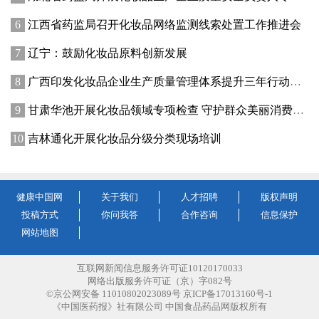
江西省药监局召开化妆品网络监测线索处置工作推进会
辽宁：鼓励化妆品原料创新发展
广西印发化妆品企业生产质量管理体系提升三年行动方案
甘肃华池开展化妆品领域专项检查 守护群众美丽消费安全
吉林通化开展化妆品分级分类现场培训
健康中国网
关于我们
人才招聘
版权声明
投稿方式
你问我答
合作咨询
信息保护
网站地图
互联网新闻信息服务许可证10120170033
网络出版服务许可证（京）字082号
©京公网安备 11010802023089号 京ICP备17013160号-1
《中国医药报》社有限公司 中国食品药品网版权所有