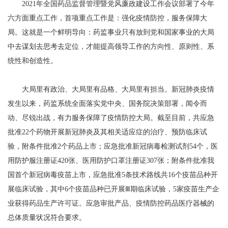
2021年全国药品监督管理暨党风廉政建设工作会议部署了今年
六方面重点工作，首项重点工作是：强化疫情防控，服务保障大
局。这就是一个鲜明导向：药监事业只有放到党和国家事业的大局
中去谋划去思考去定位，才能提高领导工作的方向性、原则性、系
统性和创造性。
大局里有政治、大局里有品格、大局里有担当。新冠肺炎疫情
发生以来，药监系统全面落实党中央、国务院决策部署，闻令而
动、尽锐出战，有力服务保障了疫情防控大局。截至目前，共应急
批准22个药物开展新冠肺炎及其相关适应症的治疗、预防临床试
验，附条件批准2个药品上市；应急批准新冠病毒检测试剂54个，医
用防护服注册证420张、医用防护口罩注册证307张；附条件批准我
国首个新冠病毒疫苗上市，应急批准5条技术路线共16个疫苗品种开
展临床试验，其中6个疫苗品种已开展Ⅲ期临床试验，5家疫苗生产企
业获得药品生产许可证。应急审批产品、疫情防控药品医疗器械的
总体质量状况符合要求。