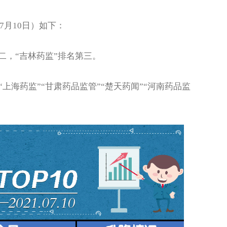
月10日）如下：
二，“吉林药监”排名第三。
海药监”“甘肃药品监管”“楚天药闻”“河南药品监