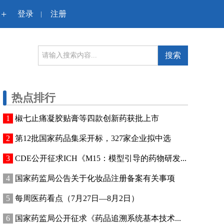
+
登录
注册
|
搜索
热点排行
椒七止痛凝胶贴膏等四款创新药获批上市
第12批国家药品集采开标，327家企业拟中选
CDE公开征求ICH《M15：模型引导的药物研发...
国家药监局公告关于化妆品注册备案有关事项
每周医药看点（7月27日—8月2日）
国家药监局公开征求《药品追溯系统基本技术...