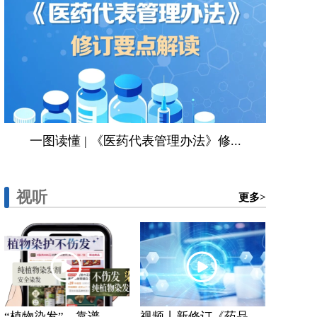
一图读懂 | 《医药代表管理办法》修...
视听
更多>
“植物染发”，靠谱...
视频丨新修订《药品...