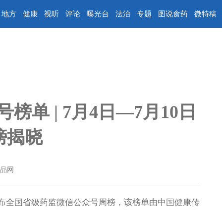
地方
健康
视听
评论
曝光台
法治
专题
图说食药
微特稿
单 | 7月4日—7月10日
榜揭晓
品网
布全国省级药监微信公众号周榜，该榜单由中国健康传