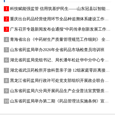
科技赋能强监管 信用筑基护民生——山东冠县以智能管控提质“两定机构”医保服务能力
重庆出台药品经营使用环节全品种追溯体系建设工作方案
广东召开专题新闻发布会通报“中药传承创新发展工作成效”
青海省出台《中药材生产质量管理规范工作细则》 全面强化中药材质量源头管控
山东省药监局举办2026年全省药品市场检查员培训班
湖北省药监局党组书记、局长潘年松赴华中分中心专题调研全面从严治党工作 强调以高质量党建引领药监事业行稳致远
湖北省武汉药检所开放科普亲子游 12组家庭零距离接触药品检验
黑龙江省药监局行政许可处党支部组织开展政企联合主题党日活动
山东省药监局六分局开展药品生产企业普法宣贯暨质量管理提升座谈交流活动
山东省药监局举办第二期《药品管理法实施条例》宣贯培训班