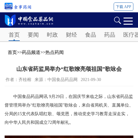
下载 APP
Password
首页
要闻
时政
财经
食品
药品
医疗
首页
>>
药品频道
>>
热点药闻
山东省药监局举办“红歌嘹亮颂祖国”歌咏会
作者：齐桂榕
来源：中国食品药品网
2021-09-30
中国食品药品网讯 9月29日，在国庆节来临之际，山东省药品监
督管理局举办“红歌嘹亮颂祖国”歌咏会，来自省局机关、直属单位、
分局的15支代表队唱红歌、颂党恩，推动党史学习教育走深走实，
向中华人民共和国成立72周年献礼。